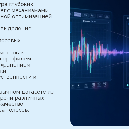
ура глубоких
der с механизмами
ьной оптимизацией:
и выделение
лосовых
метров в
м профилем
сохранением
ски
ественности и
зычном датасете из
 речи различных
качество
а голосов.