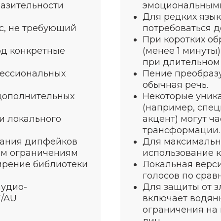
азительности
эмоциональными 
Для редких язык
с, не требующий
потребоваться д
При коротких об
од конкретные
(менее 1 минуты
при длительном
ессиональных
Пение преобразу
обычная речь.
дополнительных
Некоторые уник
(например, спе
 и локального
акцент) могут ч
трансформации.
дания дипфейков
Для максимально
им ограничениям
использование 
ирение библиотеки
Локальная верс
голосов по срав
аудио-
Для защиты от з
T/AU
включает водяны
ограничения на