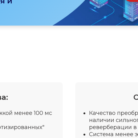
я и
а:
жкой менее 100 мс
Качество преоб
наличии сильно
отизированных"
реверберации в 
Система менее 