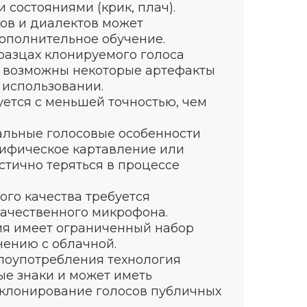
состояниями (крик, плач).
ов и диалектов может
ополнительное обучение.
разцах клонируемого голоса
) возможны некоторые артефакты
 использовании.
ется с меньшей точностью, чем
альные голосовые особенности
цифическое картавление или
астично теряться в процессе
го качества требуется
качественного микрофона.
ия имеет ограниченный набор
нению с облачной.
лоупотребления технология
е знаки и может иметь
 клонирование голосов публичных