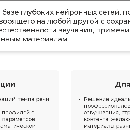
 базе глубоких нейронных сетей, 
оворящего на любой другой с сохр
естественности звучания, примени
санным материалам.
кции
Для
аций, темпа речи
Решение идеаль
профессионалов:
х профилей с
озвучивания, ст
и параметров
контента, желаю
томатической
материалы разн