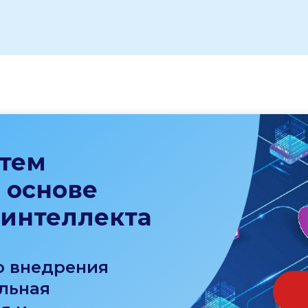
стем
 основе
 интеллекта
о внедрения
льная