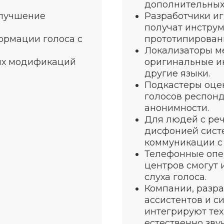
дополнительных
улучшение
Разработчики и
получат инструм
ормации голоса с
прототипирован
Локализаторы ме
ых модификаций
оригинальные и
другие языки.
Подкастеры оце
голосов респон
анонимности.
Для людей с ре
дисфонией сист
коммуникации с 
Телефонные опе
центров смогут 
слуха голоса.
Компании, разр
ассистентов и с
интегрируют те
естественно зву