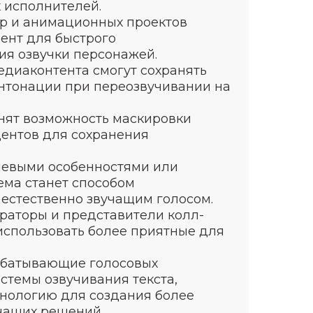
 исполнителей.
гр и анимационных проектов
ент для быстрого
ия озвучки персонажей.
диаконтента смогут сохранять
нтонации при переозвучивании на
нят возможность маскировки
дентов для сохранения
чевыми особенностями или
ема станет способом
естественно звучащим голосом.
раторы и представители колл-
использовать более приятные для
абатывающие голосовых
истемы озвучивания текста,
хнологию для создания более
чащих решений.