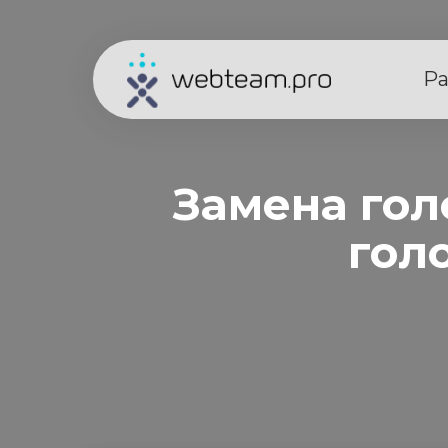
Ра
Замена гол
гол